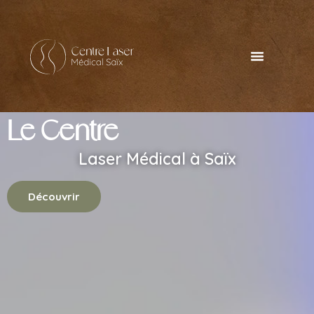
Le Centre
Laser Médical à Saïx
Découvrir